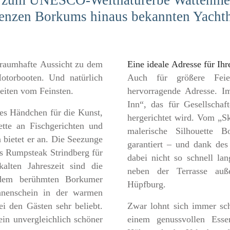
e zum UNESCO-Weltnaturerbe Wattenme
renzen Borkums hinaus bekannten Yachth
 traumhafte Aussicht zu dem
Eine ideale Adresse für Ih
torbooten. Und natürlich
Auch für größere Feie
eiten vom Feinsten.
hervorragende Adresse. Im
Inn“, das für Gesellschaf
es Händchen für die Kunst,
hergerichtet wird. Vom „Sk
ette an Fischgerichten und
malerische Silhouette B
 bietet er an. Die Seezunge
garantiert – und dank de
as Rumpsteak Strindberg für
dabei nicht so schnell la
alten Jahreszeit sind die
neben der Terrasse auß
 dem berühmten Borkumer
Hüpfburg.
nnenschein in der warmen
ei den Gästen sehr beliebt.
Zwar lohnt sich immer sch
ein unvergleichlich schöner
einem genussvollen Ess