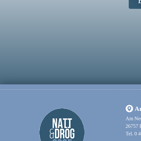
An
Am Neu
26757 
Tel. 0 