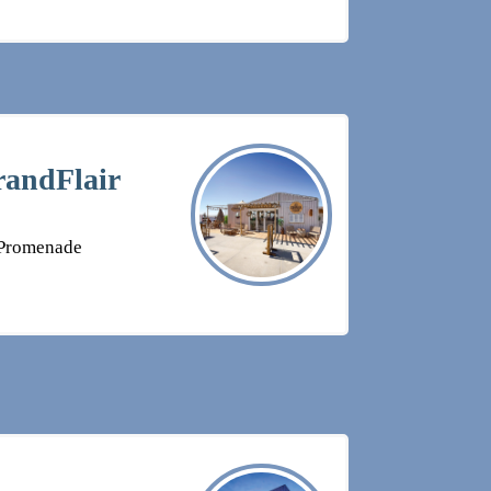
randFlair
-Promenade