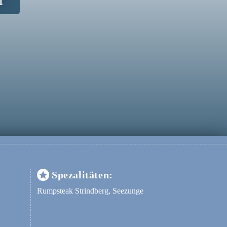
Spezalitäten:
Rumpsteak Strindberg, Seezunge