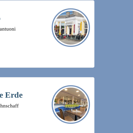
o
antuoni
te Erde
ahnschaff