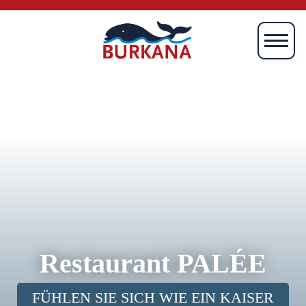
Startseite
Magazin
Mien
Börkum
Burki
Media
Verlag
Restaurant PALÉE
FÜHLEN SIE SICH WIE EIN KAISER