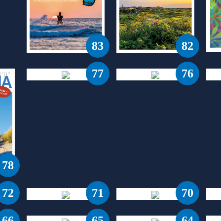
83
82
77
76
78
72
71
70
66
65
64