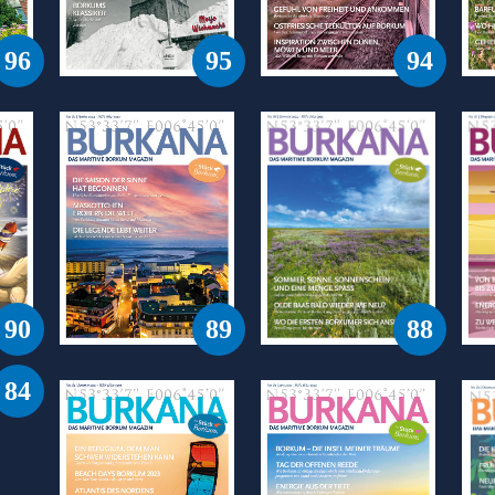
96
95
94
90
88
89
84