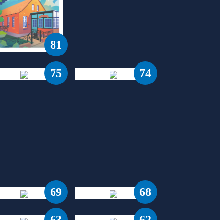
81
75
74
69
68
63
62