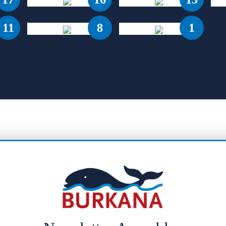
11
8
1