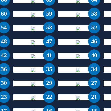
60
59
58
54
53
52
48
47
46
42
41
40
36
35
34
30
29
27
23
22
21
17
16
15