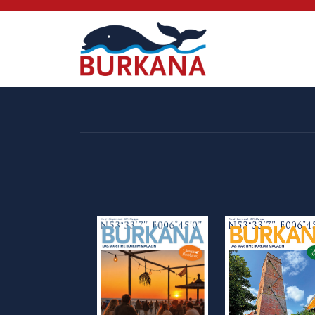
Startseite
Magazin
Mien
Börkum
Burki
Media
Verlag