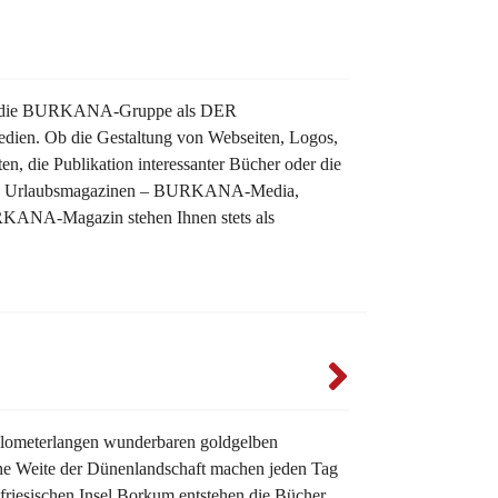
gilt die BURKANA-Gruppe als DER
dien. Ob die Gestaltung von Webseiten, Logos,
en, die Publikation interessanter Bücher oder die
nd Urlaubsmagazinen – BURKANA-Media,
NA-Magazin stehen Ihnen stets als
ilometerlangen wunderbaren goldgelben
he Weite der Dünenlandschaft machen jeden Tag
tfriesischen Insel Borkum entstehen die Bücher