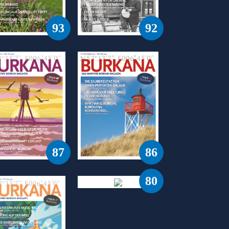
93
92
87
86
80