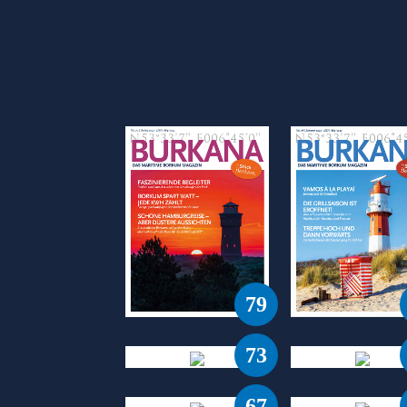
79
73
67