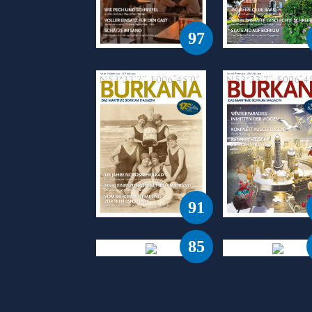
97
91
85