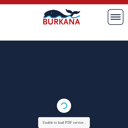
Startseite
Magazin
Mien
Börkum
Burki
Media
Verlag
Unable to load PDF service..