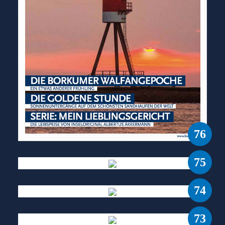
76
75
74
73