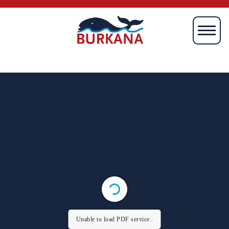
Startseite
Magazin
Mien
Börkum
Burki
Media
Verlag
Unable to load PDF service..