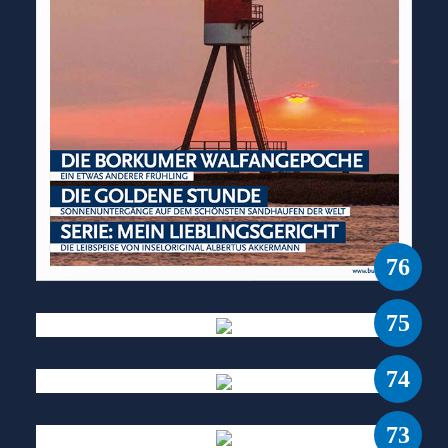
76
75
74
73