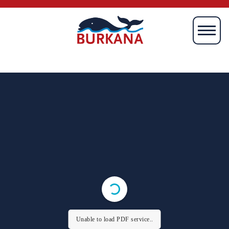
Startseite
Magazin
Mien
Börkum
Burki
Media
Verlag
Unable to load PDF service..