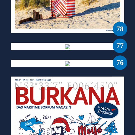
78
77
76