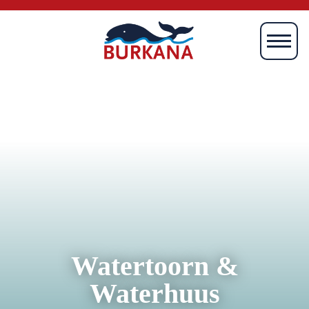
Startseite
Magazin
Mien
Börkum
Burki
Media
Verlag
Watertoorn &
Waterhuus