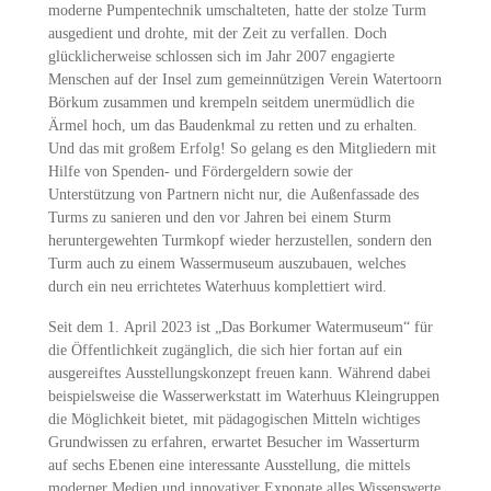
moderne Pumpentechnik umschalteten, hatte der stolze Turm
ausgedient und drohte, mit der Zeit zu verfallen. Doch
glücklicherweise schlossen sich im Jahr 2007 engagierte
Menschen auf der Insel zum gemeinnützigen Verein Watertoorn
Börkum zusammen und krempeln seitdem unermüdlich die
Ärmel hoch, um das Baudenkmal zu retten und zu erhalten.
Und das mit großem Erfolg! So gelang es den Mitgliedern mit
Hilfe von Spenden- und Fördergeldern sowie der
Unterstützung von Partnern nicht nur, die Außenfassade des
Turms zu sanieren und den vor Jahren bei einem Sturm
heruntergewehten Turmkopf wieder herzustellen, sondern den
Turm auch zu einem Wassermuseum auszubauen, welches
durch ein neu errichtetes Waterhuus komplettiert wird.
Seit dem 1. April 2023 ist „Das Borkumer Watermuseum“ für
die Öffentlichkeit zugänglich, die sich hier fortan auf ein
ausgereiftes Ausstellungskonzept freuen kann. Während dabei
beispielsweise die Wasserwerkstatt im Waterhuus Kleingruppen
die Möglichkeit bietet, mit pädagogischen Mitteln wichtiges
Grundwissen zu erfahren, erwartet Besucher im Wasserturm
auf sechs Ebenen eine interessante Ausstellung, die mittels
moderner Medien und innovativer Exponate alles Wissenswerte