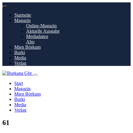
Startseite
Magazin
Online-Magazin
Aktuelle Ausgabe
Mediadaten
Abo
Mien Börkum
Burki
Media
Verlag
Start
Magazin
Mien Börkum
Burki
Media
Verlag
61