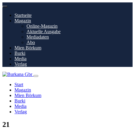
Startseite
Magazin
Online-Magazin
Aktuelle Ausgabe
Mediadaten
Abo
Mien Börkum
Burki
Media
Verlag
Start
Magazin
Mien Börkum
Burki
Media
Verlag
21