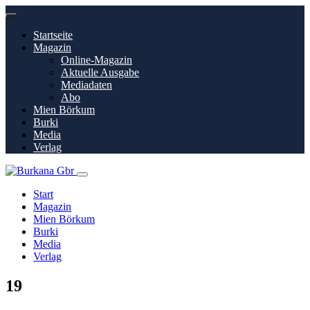
Startseite
Magazin
Online-Magazin
Aktuelle Ausgabe
Mediadaten
Abo
Mien Börkum
Burki
Media
Verlag
Start
Magazin
Mien Börkum
Burki
Media
Verlag
19