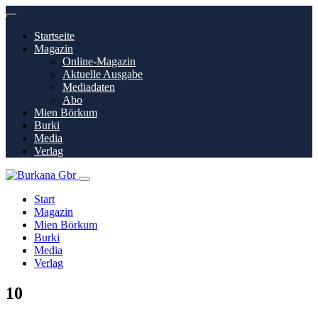
Startseite
Magazin
Online-Magazin
Aktuelle Ausgabe
Mediadaten
Abo
Mien Börkum
Burki
Media
Verlag
Start
Magazin
Mien Börkum
Burki
Media
Verlag
10